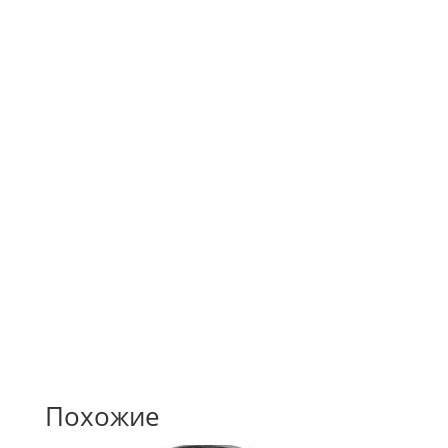
художником-дизайнером
Собственная рассрочка
Предоставляем выгодное предложение своим
клиентам.
Похожие