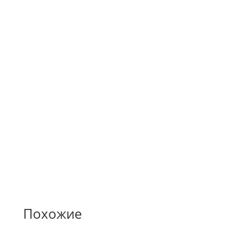
художником-дизайнером
Собственная рассрочка
Предоставляем выгодное предложение своим
клиентам.
Похожие