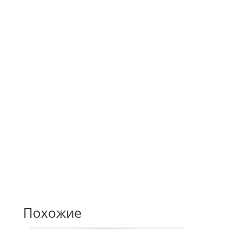
художником-дизайнером
Собственная рассрочка
Предоставляем выгодное предложение своим
клиентам.
Похожие