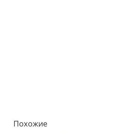
художником-дизайнером
Собственная рассрочка
Предоставляем выгодное предложение своим
клиентам.
Похожие