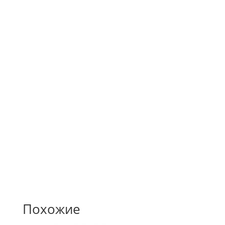
художником-дизайнером
Собственная рассрочка
Предоставляем выгодное предложение своим
клиентам.
Похожие